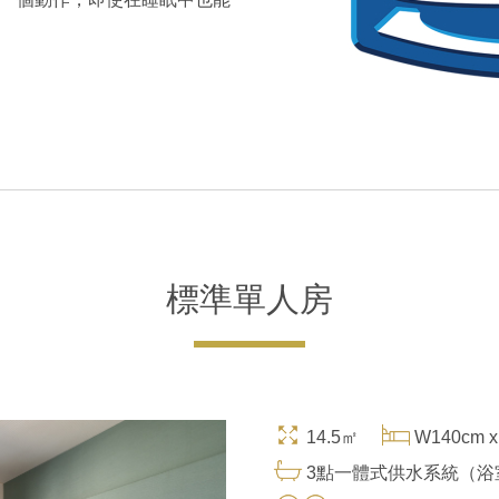
標準單人房
14.5㎡
W140cm x
3點一體式供水系統（浴