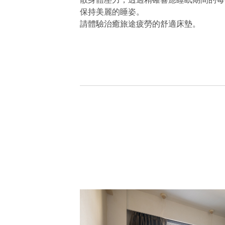
保持美麗的睡姿。
請體驗治癒旅途疲勞的舒適床墊。