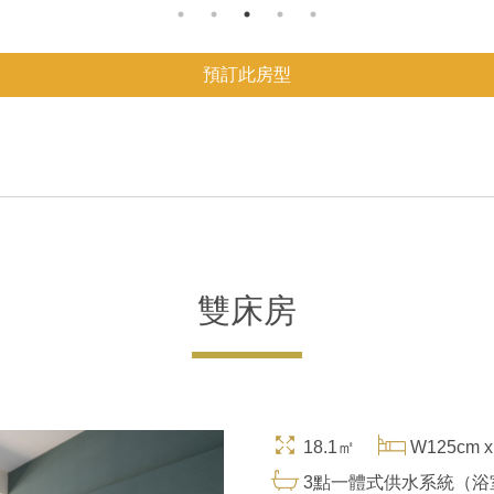
預訂此房型
雙床房
18.1㎡
W125cm x
3點一體式供水系統（浴