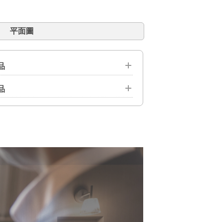
平面圖
品
品
 網路連線 ／ 電話 ／ 智能馬桶一體式 ／ 空
庁裡）
離子吹風機
 ／ 化妝棉 ／ 棉籤 ／ 髮圈
衣刷 ／ 衣架 ／ 原子筆 ／ 台鏡
 ／ 桌燈 ／ 手機充電器 ／ 毛毯 ／ 指甲鉗
種枕頭 ／ 針線包 ／ 傘 ／ 開瓶器 ／ 開酒器
叉子 ／ 冰袋 ／ 捲髮棒 ／ 鞋烘乾機 ／ 網
 洗髮水 ／ 護髮素 ／ 沐浴露 ／ 洗面乳和洗
化器
鞋紙