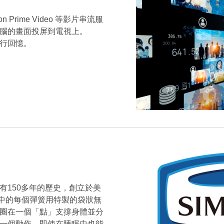
 Prime Video 等影片串流服
腦的畫面投屏到電視上。
行回憶。
有150多年的歷史，創立於美
床墊中的每個彈簧用特製的袋狀無
圈在一個「點」支撐身體並分
一個動作，即使在睡眠中也能