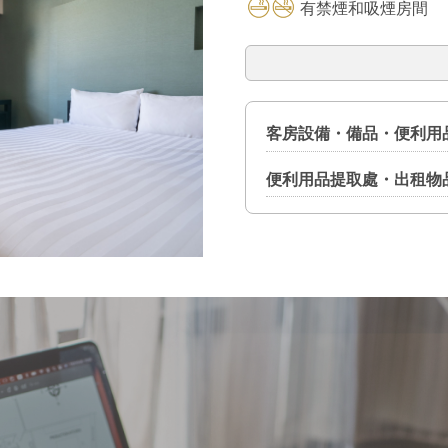
有禁煙和吸煙房間
客房設備・備品・便利用
便利用品提取處・出租物
設備
液晶電視（附HDMI端子） ／
便利用品提取處（設置在前
調 ／ 冰箱 ／ 電暖瓶 ／ 負
牙刷 ／ 剃刀 ／ 髮刷 ／ 浴巾
備品
出租物品（數量有限）
除臭劑 ／ 鬧鐘 / 鞋拔子 ／ 
熨斗 ／ 熨衣板 ／ 褲線熱壓機
便利用品
／ 體溫計 ／ 延長電線 ／ 各
／ 酒杯 ／ 一次性筷子・湯匙・
家居服 ／ 大浴巾 ／ 毛巾 ／
電纜 ／ 帶加濕功能的空氣淨
手液 ／ 拋棄式拖鞋 ／ 擦皮