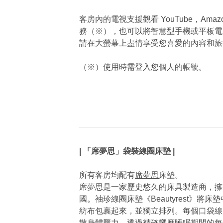
客房內的電視支援觀看 YouTube，Amazon
務（※），也可以將智慧型手機或平板電
請在大螢幕上盡情享受您喜愛的內容和旅
（※）使用時需登入您個人的帳號。
| 「席夢思」袋裝線圈床墊 |
所有客房均配有
席夢思
床墊。
席夢思是一家歷史悠久的床具製造商，擁
國。袖珍線圈床墊《Beautyrest》將
紡布包裹起來，並獨立排列。每個口袋線
散身體壓力，透過精確響應睡眠期間的每