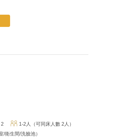
 2
1-2人（可同床人數 2人）
室/衛生間/洗臉池）