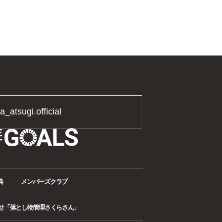
ta_atsugi.official
典
メンバーズクラブ
せ「落とし物管理さくらさん」