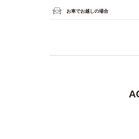
新宿駅
お車でお越しの場合
羽田空港
東名高速
厚木IC
相鉄線急行
横浜駅
A
約50分