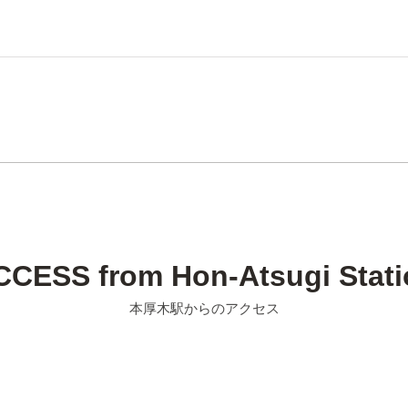
快速急行
北口より徒
本厚木駅
約45分
約3分
空港
リムジンバス
北口より徒
本厚木駅
約60～85分
約3分
本厚木駅方面へ
約10分
小田急線
海老名駅
本厚木駅
CCESS
from Hon-Atsugi Stat
約2分
本厚木駅からのアクセス