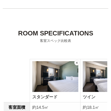
ROOM SPECIFICATIONS
客室スペック比較表
こ
の
列
を
非
表
示
に
スタンダード
ツイン
す
る
客室面積
約14.5㎡
約18.1㎡