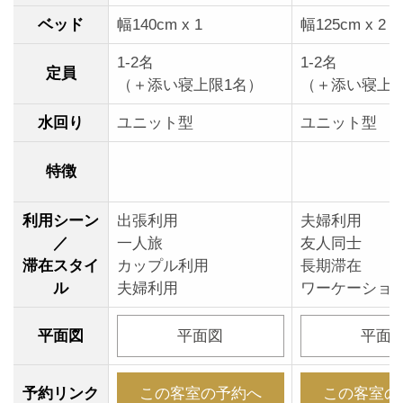
ベッド
幅140cm x 1
幅125cm x 2
1-2名
1-2名
定員
（＋添い寝上限1名）
（＋添い寝上限
水回り
ユニット型
ユニット型
特徴
利用シーン
出張利用
夫婦利用
／
一人旅
友人同士
滞在スタイ
カップル利用
長期滞在
ル
夫婦利用
ワーケーショ
平面図
平面図
平面
予約リンク
この客室の予約へ
この客室の