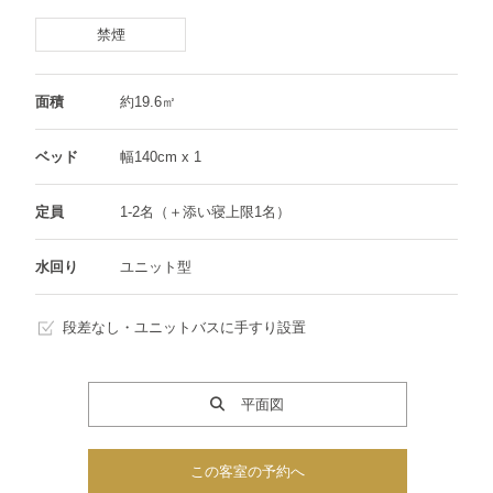
禁煙
面積
約19.6㎡
ベッド
幅140cm x 1
定員
1-2名（＋添い寝上限1名）
水回り
ユニット型
段差なし・ユニットバスに手すり設置
平面図
この客室の予約へ