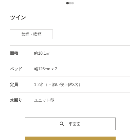
ツイン
禁煙・喫煙
面積
約18.1㎡
ベッド
幅125cm x 2
定員
1-2名（＋添い寝上限2名）
水回り
ユニット型
平面図