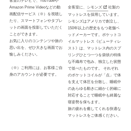
客室のテレビで、YouTubeや
Amazon Prime Videoなどの動
全客室に、
シモンズ
社製の
画配信サービス（※）を視聴し
マットレスを採用しています。
たり、スマートフォンやタブレ
シモンズはアメリカで創立し、
ットの画面を投影していただく
150年以上の歴史をもつ老舗ベ
ことができます。
ッドメーカーです。ポケットコ
お気に入りのコンテンツや旅の
イルマットレス《ビューティレ
思い出を、ぜひ大きな画面でお
スト》は、マットレス内のスプ
愉しみください。
リングひとつ一つを袋状の特殊
な不織布で包み、独立した状態
（※）ご利用には、お客様ご自
で並べたものです。 それぞれ
身のアカウントが必要です。
のポケットコイルが「点」で体
を支えて体圧を分散し、睡眠中
のあらゆる動きに細かく的確に
対応することで睡眠中も綺麗な
寝姿勢を保ちます。
旅の疲れを癒してくれる快適な
マットレスをご体感ください。